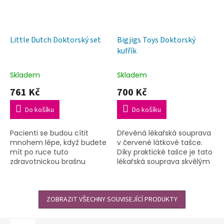
Little Dutch Doktorský set
Bigjigs Toys Doktorský
kufřík
Skladem
Skladem
761 Kč
700 Kč
Do košíku
Do košíku
Pacienti se budou cítit
Dřevěná lékařská souprava
mnohem lépe, když budete
v červené látkové tašce.
mít po ruce tuto
Díky praktické tašce je tato
zdravotnickou brašnu
lékařská souprava skvělým
připravenou změřit jim
společníkem na cesty.
teplotu, zkontrolovat puls a
krevní tlak nebo použít
stetoskop.
ZOBRAZIT VŠECHNY SOUVISEJÍCÍ PRODUKTY