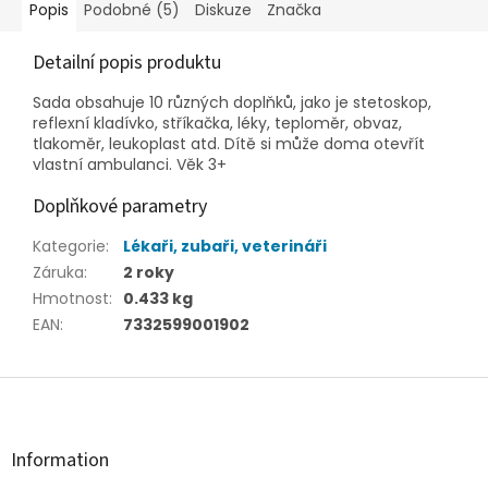
Popis
Podobné (5)
Diskuze
Značka
Detailní popis produktu
Sada obsahuje 10 různých doplňků, jako je stetoskop,
reflexní kladívko, stříkačka, léky, teploměr, obvaz,
tlakoměr, leukoplast atd. Dítě si může doma otevřít
vlastní ambulanci. Věk 3+
Doplňkové parametry
Kategorie
:
Lékaři, zubaři, veterináři
Záruka
:
2 roky
Hmotnost
:
0.433 kg
EAN
:
7332599001902
Z
á
p
a
Information
t