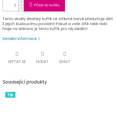
Přidat do košíku
Tento skvělý lékařský kufřík ve stříbrné barvě předurčuje děti
k jejich budoucímu povolání! Pokud si vaše dítě také rádo
hraje na doktora, je tento kufřík pro něj ideální!
Detailní informace
ZEPTAT SE
HLÍDAT
SDÍLET
Související produkty
Tip