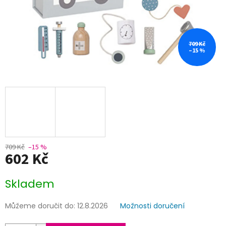
709 Kč
–15 %
709 Kč
–15 %
602 Kč
Měrná
Skladem
cena:
Můžeme doručit do:
12.8.2026
Možnosti doručení