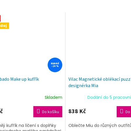
dej
810 Kč
–14 %
bado Make up kufřík
Vilac Magnetické oblékací puzz
designérka Mia
Skladem
Dodání do 5 pracovn
rné
ení
tu
č
838 Kč
Do košíku
Do 
lý kufřík na líčení s doplňky
Oblečte Miu do různých outfit
 nejednoho malého parádníka!