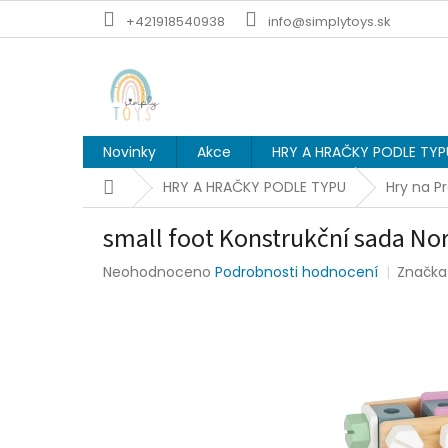
Přejít
+421918540938
info@simplytoys.sk
na
obsah
Novinky
Akce
HRY A HRAČKY PODLE TYP
Domů
HRY A HRAČKY PODLE TYPU
Hry na P
small foot Konstrukční sada No
Průměrné
Neohodnoceno
Podrobnosti hodnocení
Značka
hodnocení
produktu
je
0,0
z
5
hvězdiček.