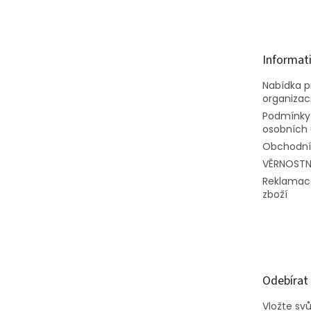
á
p
a
t
Informat
í
Nabídka pr
organiza
Podmínky
osobních 
Obchodní
VĚRNOSTN
Reklamac
zboží
Odebírat
Vložte sv