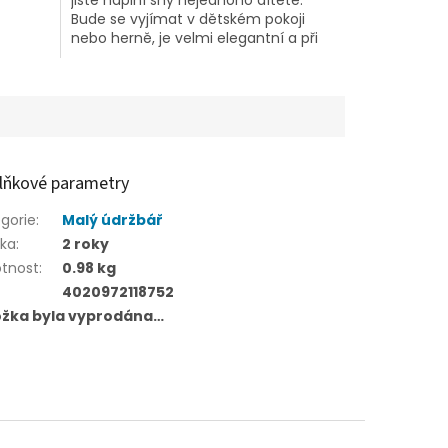
Bude se vyjímat v dětském pokoji
nebo herně, je velmi elegantní a při
hře opravdu upoutá pozornost dětí.
lňkové parametry
gorie
:
Malý údržbář
uka
:
2 roky
tnost
:
0.98 kg
4020972118752
ožka byla vyprodána…