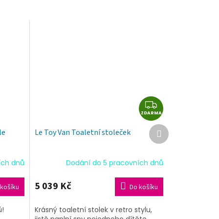
Z
ZDARMA
D
A
Další
le
Le Toy Van Toaletní stoleček
produkt
R
M
A
ích dnů
Dodání do 5 pracovních dnů
5 039 Kč
košíku
Do košíku
ů!
Krásný toaletní stolek v retro stylu,
jistě naplní sny nejednoho dítěte.