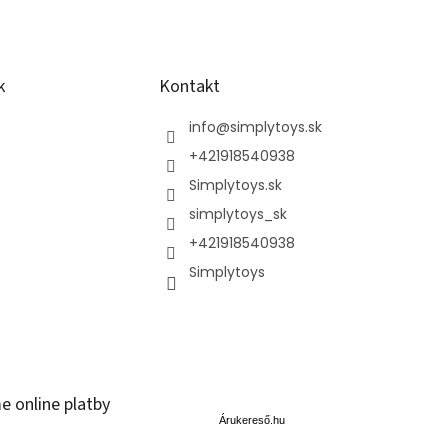
k
Kontakt
info
@
simplytoys.sk
+421918540938
Simplytoys.sk
simplytoys_sk
+421918540938
Simplytoys
Á
e online platby
r
u
Árukereső.hu
k