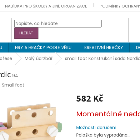
NABÍDKA PRO ŠKOLKY A JINÉ ORGANIZACE
PODMÍNKY OCHRAN
HLEDAT
U
HRY A HRAČKY PODLE VĚKU
KREATIVNÍ HRAČKY
D
rofese
Malý údržbář
small foot Konstrukční sada Nordi
rdic
94
:
Small foot
582 Kč
Měrná
Momentálně ned
cena:
Možnosti doručení
Položka byla vyprodána…