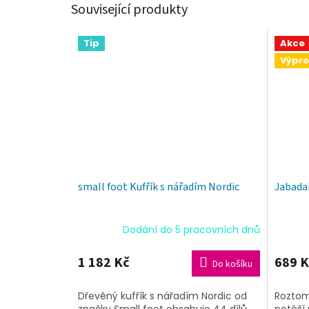
Související produkty
Tip
Akce
Výpro
small foot Kufřík s nářadím Nordic
Jabada
Dodání do 5 pracovních dnů
Průmě
hodnoc
produk
1 182 Kč
689 K
Do košíku
je
5,0
Dřevěný kufřík s nářadím Nordic od
Roztomi
z
značky Small foot obsahuje 44 dílů,
potěší