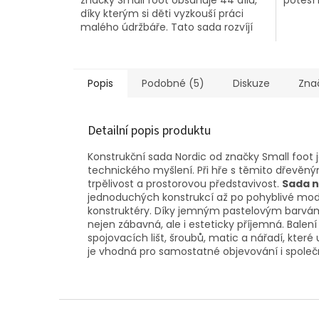
5
díky kterým si děti vyzkouší práci
hvězdič
malého údržbáře. Tato sada rozvíjí
jemnou motoriku, kreativitu a...
Popis
Podobné (5)
Diskuze
Zna
Detailní popis produktu
Konstrukční sada Nordic od značky Small foot j
technického myšlení. Při hře s těmito dřevěným
trpělivost a prostorovou představivost.
Sada n
jednoduchých konstrukcí až po pohyblivé model
konstruktéry. Díky jemným pastelovým barvám
nejen zábavná, ale i esteticky příjemná. Balen
spojovacích lišt, šroubů, matic a nářadí, kter
je vhodná pro samostatné objevování i společn
Z