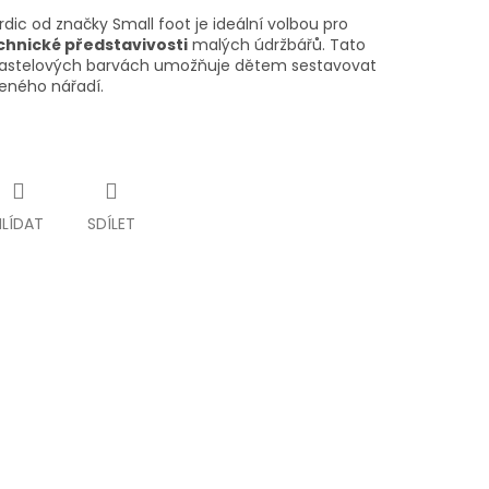
dic od značky Small foot je ideální volbou pro
chnické představivosti
malých údržbářů. Tato
 pastelových barvách umožňuje dětem sestavovat
ženého nářadí.
HLÍDAT
SDÍLET