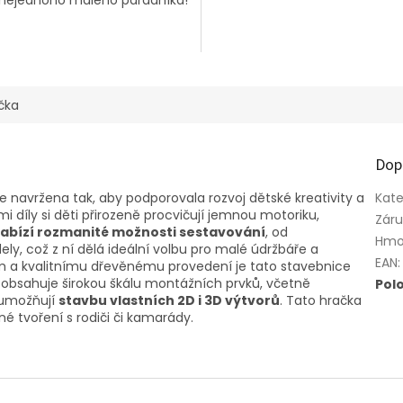
ek.
čka
Dop
e navržena tak, aby podporovala rozvoj dětské kreativity a
Kate
i díly si děti přirozeně procvičují jemnou motoriku,
Zár
abízí rozmanité možnosti sestavování
, od
Hmo
y, což z ní dělá ideální volbu pro malé údržbáře a
EAN
:
 a kvalitnímu dřevěnému provedení je tato stavebnice
í obsahuje širokou škálu montážních prvků, včetně
Pol
é umožňují
stavbu vlastních 2D i 3D výtvorů
. Tato hračka
é tvoření s rodiči či kamarády.