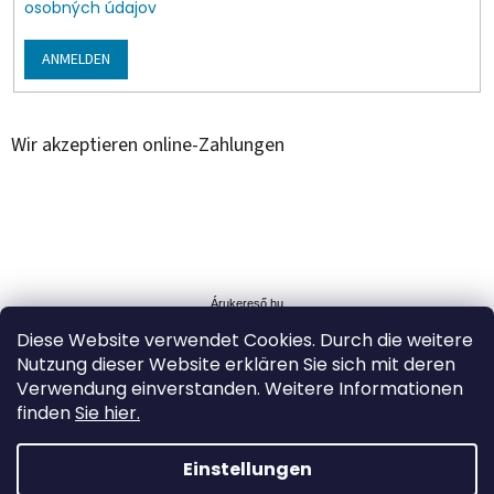
osobných údajov
ANMELDEN
Wir akzeptieren online-Zahlungen
Á
r
u
Árukereső.hu
k
Diese Website verwendet Cookies. Durch die weitere
e
Nutzung dieser Website erklären Sie sich mit deren
r
Verwendung einverstanden. Weitere Informationen
e
s
finden
Sie hier.
ő
Einstellungen
Erstellt von Shoptet