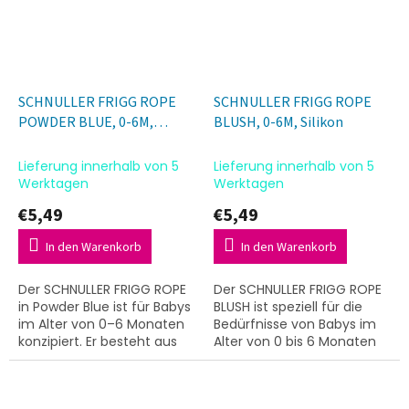
SCHNULLER FRIGG ROPE
SCHNULLER FRIGG ROPE
POWDER BLUE, 0-6M,
BLUSH, 0-6M, Silikon
Silikon
Lieferung innerhalb von 5
Lieferung innerhalb von 5
Werktagen
Werktagen
€5,49
€5,49
In den Warenkorb
In den Warenkorb
Der SCHNULLER FRIGG ROPE
Der SCHNULLER FRIGG ROPE
in Powder Blue ist für Babys
BLUSH ist speziell für die
im Alter von 0–6 Monaten
Bedürfnisse von Babys im
konzipiert. Er besteht aus
Alter von 0 bis 6 Monaten
hochwertigem Silikon und
konzipiert. Er besteht aus
zeichnet sich durch sein
hochwertigem Silikon und
charakteristisches...
zeichnet sich durch...