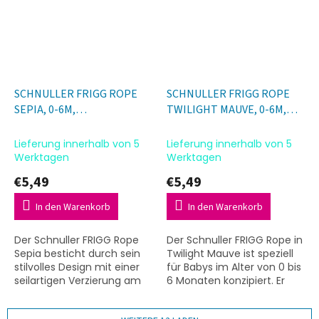
SCHNULLER FRIGG ROPE
SCHNULLER FRIGG ROPE
SEPIA, 0-6M,
TWILIGHT MAUVE, 0-6M,
Naturkautschuk
Naturkautschuk
Lieferung innerhalb von 5
Lieferung innerhalb von 5
Werktagen
Werktagen
€5,49
€5,49
In den Warenkorb
In den Warenkorb
Der Schnuller FRIGG Rope
Der Schnuller FRIGG Rope in
Sepia besticht durch sein
Twilight Mauve ist speziell
stilvolles Design mit einer
für Babys im Alter von 0 bis
seilartigen Verzierung am
6 Monaten konzipiert. Er
Schild. Dieser Schnuller aus
besticht durch sein
Naturkautschuk ist speziell
stilvolles Design aus