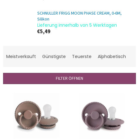
SCHNULLER FRIGG MOON PHASE CREAM, 0-6M,
Silikon
Lieferung innerhalb von 5 Werktagen
€5,49
P
r
Meistverkauft
Günstigste
Teuerste
Alphabetisch
o
d
u
FILTER ÖFFNEN
k
t
L
s
i
o
s
r
t
t
e
i
d
e
e
r