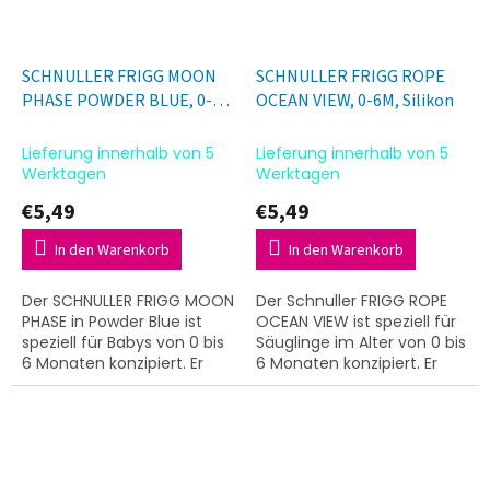
SCHNULLER FRIGG MOON
SCHNULLER FRIGG ROPE
PHASE POWDER BLUE, 0-
OCEAN VIEW, 0-6M, Silikon
6M, Silikon
Lieferung innerhalb von 5
Lieferung innerhalb von 5
Werktagen
Werktagen
€5,49
€5,49
In den Warenkorb
In den Warenkorb
Der SCHNULLER FRIGG MOON
Der Schnuller FRIGG ROPE
PHASE in Powder Blue ist
OCEAN VIEW ist speziell für
speziell für Babys von 0 bis
Säuglinge im Alter von 0 bis
6 Monaten konzipiert. Er
6 Monaten konzipiert. Er
besteht aus hochwertigem
besteht aus hochwertigem
Silikon und zeichnet sich
Silikon und zeichnet sich
durch sein...
durch sein...