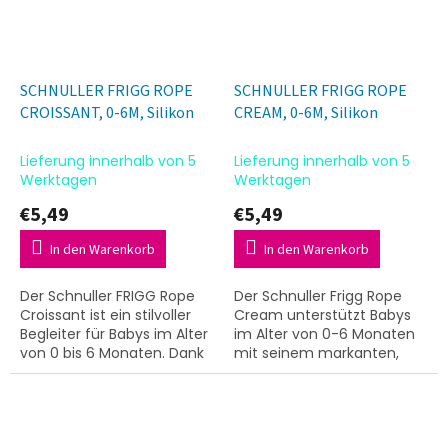
SCHNULLER FRIGG ROPE
SCHNULLER FRIGG ROPE
CROISSANT, 0-6M, Silikon
CREAM, 0-6M, Silikon
Lieferung innerhalb von 5
Lieferung innerhalb von 5
Werktagen
Werktagen
€5,49
€5,49
In den Warenkorb
In den Warenkorb
Der Schnuller FRIGG Rope
Der Schnuller Frigg Rope
Croissant ist ein stilvoller
Cream unterstützt Babys
Begleiter für Babys im Alter
im Alter von 0-6 Monaten
von 0 bis 6 Monaten. Dank
mit seinem markanten,
des durchdachten
seilartigen Design. Dieses
Stecksystems lässt sich der
Modell wird aus robustem
Silikonschnuller...
Silikon gefertigt.