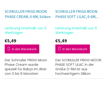
SCHNULLER FRIGG MOON
SCHNULLER FRIGG MOON
PHASE CREAM, 0-6M, Silikon
PHASE SOFT LILAC, 0-6M,
Silikon
Lieferung innerhalb von 5
Lieferung innerhalb von 5
Werktagen
Werktagen
€5,49
€5,49
In den Warenkorb
In den Warenkorb
Der Schnuller FRIGG Moon
Der SCHNULLER FRIGG MOON
Phase Cream wurde
PHASE SOFT LILAC in der
speziell für Babys im Alter
Größe 0-6M ist aus
von 0 bis 6 Monaten
hochwertigem Silikon
entwickelt. Das Modell aus
gefertigt. Das Design
hochwertigem Silikon
besticht durch seine sanfte
besticht durch sein
Farbgebung und eine
minimalistisches,...
durchdachte...