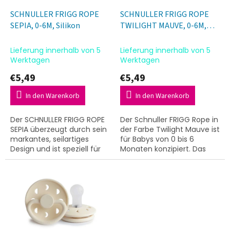
r
u
P
SCHNULLER FRIGG ROPE
SCHNULLER FRIGG ROPE
n
r
SEPIA, 0-6M, Silikon
TWILIGHT MAUVE, 0-6M,
g
o
Silikon
d
Lieferung innerhalb von 5
Lieferung innerhalb von 5
u
Werktagen
Werktagen
k
€5,49
€5,49
t
e
In den Warenkorb
In den Warenkorb
Der SCHNULLER FRIGG ROPE
Der Schnuller FRIGG Rope in
SEPIA überzeugt durch sein
der Farbe Twilight Mauve ist
markantes, seilartiges
für Babys von 0 bis 6
Design und ist speziell für
Monaten konzipiert. Das
Babys im Alter von 0 bis 6
Modell zeichnet sich durch
Monaten konzipiert. Der
sein markantes, seilartiges
hochwertige...
Design aus...