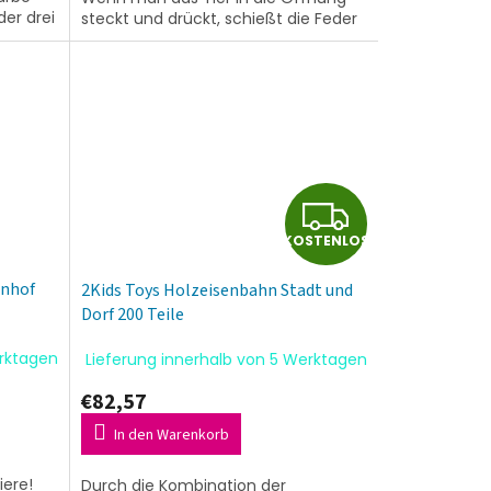
der drei
steckt und drückt, schießt die Feder
im Inneren es nach oben. Das
macht...
K
KOSTENLOS
O
rnhof
2Kids Toys Holzeisenbahn Stadt und
S
Dorf 200 Teile
T
erktagen
Lieferung innerhalb von 5 Werktagen
E
€82,57
N
In den Warenkorb
iere!
Durch die Kombination der