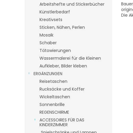
Bauer
Arbeitshefte und Stickerbücher
origi
Künstlerbedarf
Die A
Kreativsets
nicht
ihre...
Sticken, Nähen, Perlen
Mosaik
Schaber
Tätowierungen
Wassermalerei für die Kleinen
Aufkleber, Bilder kleben
ERGÄNZUNGEN
Reisetaschen
Rucksäcke und Koffer
Wickeltaschen
Sonnenbrille
REGENSCHIRME
ACCESSOIRES FÜR DAS
KINDERZIMMER
Spielschränke und Lampen