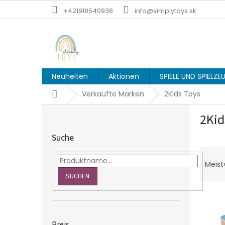
Zum
+421918540938
info@simplytoys.sk
Inhalt
springen
Neuheiten
Aktionen
SPIELE UND SPIELZ
Startseite
Verkaufte Marken
2Kids Toys
S
2Kid
e
i
Suche
t
P
e
r
n
Meist
o
l
SUCHEN
d
e
L
u
i
i
k
s
s
t
t
Preis