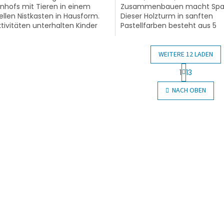
nhofs mit Tieren in einem
Zusammenbauen macht Spa
nellen Nistkasten in Hausform.
Dieser Holzturm in sanften
ktivitäten unterhalten Kinder
Pastellfarben besteht aus 5
 nur, sondern fördern auch
unterschiedlich großen Würfe
Kinder aufeinander bauen...
WEITERE 12 LADEN
P
1
13
a
S
g
t
NACH OBEN
i
e
n
u
i
e
e
r
r
e
u
l
n
e
g
m
e
n
t
e
d
e