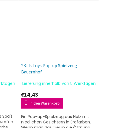
lter:
lernen. Es ist inspiriert von den...
2Kids Toys Pop-up Spielzeug
Bauernhof
erktagen
Lieferung innerhalb von 5 Werktagen
€14,43
In den Warenkorb
as Spaß
Ein Pop-up-Spielzeug aus Holz mit
 werfen
niedlichen Gesichtern in Erdfarben.
arbe
Wenn man das Tier in die Öffnung