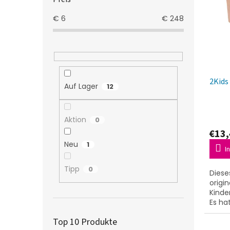
t
s
e
e
o
€
6
€
248
d
r
e
t
r
i
P
e
r
r
2Kids
o
u
Auf Lager
12
d
n
u
g
k
Aktion
0
t
€13,
e
Neu
1
I
Tipp
0
Diese
origi
Kinde
Es ha
effek
Top 10 Produkte
einer 