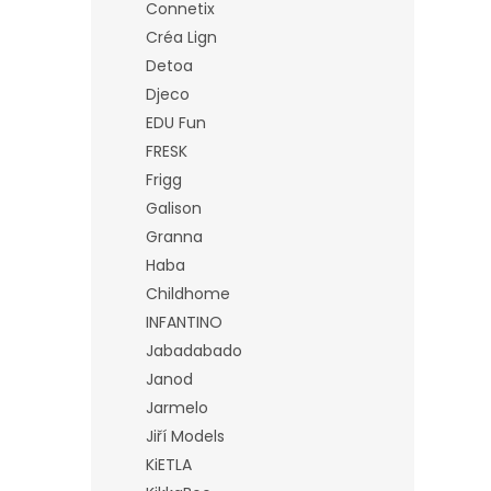
Connetix
Créa Lign
Detoa
Djeco
EDU Fun
FRESK
Frigg
Galison
Granna
Haba
Childhome
INFANTINO
Jabadabado
Janod
Jarmelo
Jiří Models
KiETLA