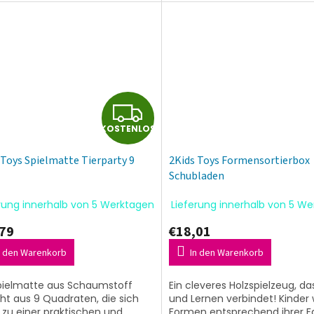
und sogar die ganze Familie. A
3+
K
KOSTENLOS
O
 Toys Spielmatte Tierparty 9
2Kids Toys Formensortierbox
S
Schubladen
T
rung innerhalb von 5 Werktagen
Lieferung innerhalb von 5 W
E
79
€18,01
N
n den Warenkorb
In den Warenkorb
L
pielmatte aus Schaumstoff
Ein cleveres Holzspielzeug, d
ht aus 9 Quadraten, die sich
und Lernen verbindet! Kinder
t zu einer praktischen und
Formen entsprechend ihrer F