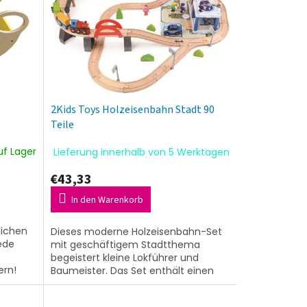
2Kids Toys Holzeisenbahn Stadt 90
Teile
uf Lager
Lieferung innerhalb von 5 Werktagen
€43,33
In den Warenkorb
lichen
Dieses moderne Holzeisenbahn-Set
ede
mit geschäftigem Stadtthema
begeistert kleine Lokführer und
ern!
Baumeister. Das Set enthält einen
39
Zug mit drei Waggons, Gleise
inklusive Hochbahn,...