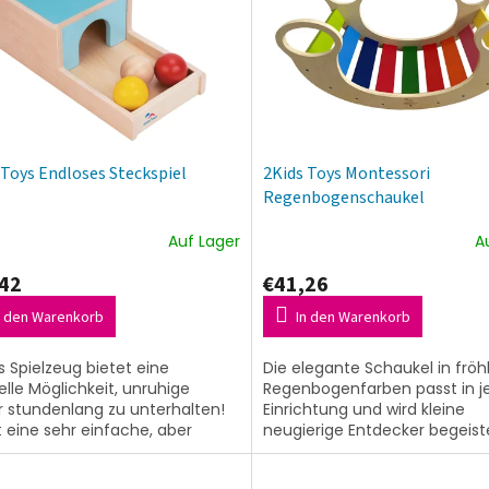
 Toys Endloses Steckspiel
2Kids Toys Montessori
Regenbogenschaukel
Auf Lager
A
42
€41,26
n den Warenkorb
In den Warenkorb
s Spielzeug bietet eine
Die elegante Schaukel in fröh
nelle Möglichkeit, unruhige
Regenbogenfarben passt in j
r stundenlang zu unterhalten!
Einrichtung und wird kleine
t eine sehr einfache, aber
neugierige Entdecker begeist
tive Funktion. Es besteht aus
Maße der Schaukel: 74x36,5x
Basis...
cmAlter:...