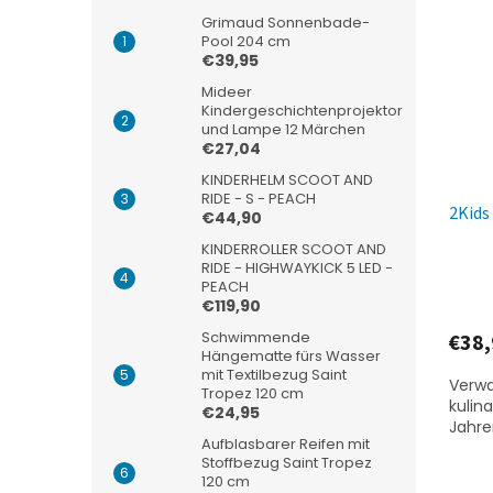
Grimaud Sonnenbade-
Pool 204 cm
€39,95
Mideer
Kindergeschichtenprojektor
und Lampe 12 Märchen
€27,04
KINDERHELM SCOOT AND
RIDE - S - PEACH
2Kids
€44,90
KINDERROLLER SCOOT AND
RIDE - HIGHWAYKICK 5 LED -
PEACH
€119,90
Schwimmende
€38,
Hängematte fürs Wasser
mit Textilbezug Saint
Verwa
Tropez 120 cm
kulina
€24,95
Jahre
Aufblasbarer Reifen mit
Stoffbezug Saint Tropez
120 cm