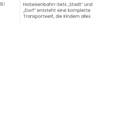
L
ß!
Holzeisenbahn-Sets „Stadt“ und
O
„Dorf“ entsteht eine komplette
Transportwelt, die Kindern alles
ln, die
bietet, was sie brauchen, um ihr
S
eigenes...