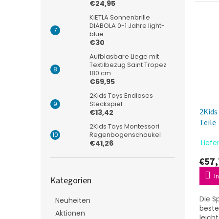
€24,95
KiETLA Sonnenbrille
DIABOLA 0-1 Jahre light-
blue
€30
Aufblasbare Liege mit
Textilbezug Saint Tropez
180 cm
€69,95
2Kids Toys Endloses
Steckspiel
2Kids
€13,42
Teile
2Kids Toys Montessori
Regenbogenschaukel
Liefe
€41,26
€57,
Kategorien
I
Kategorien
überspringen
Die S
Neuheiten
beste
Aktionen
leich