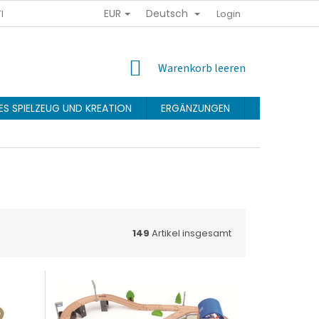
EUR
Deutsch
ENSCHUTZRICHTLINIE
GESCHÄFTSBEDINGUNGEN
Login
TREUEPRO
WARENKORB
Warenkorb leeren
ES SPIELZEUG UND KREATION
ERGÄNZUNGEN
Geschäftsb
149
Artikel insgesamt