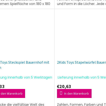
O
men Spielfläche von 180 x 180
und Form in die Löcher. Jede 
sammenfügen lassen. Alter:
Schubladen hat darüber zwei
S
Löcher...
 Toys Steckspiel Bauernhof mit
2Kids Toys Stapelwürfel Baue
n
rung innerhalb von 5 Werktagen
Lieferung innerhalb von 5 W
33
€20,63
n den Warenkorb
In den Warenkorb
cke die vielfältige Welt des
Zahlen, Formen, Farben und T