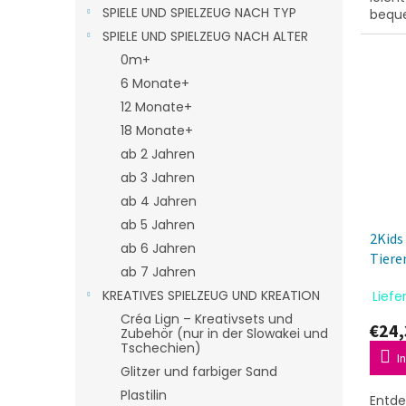
SPIELE UND SPIELZEUG NACH TYP
beque
cm zu
SPIELE UND SPIELZEUG NACH ALTER
ab 6...
0m+
6 Monate+
12 Monate+
18 Monate+
ab 2 Jahren
ab 3 Jahren
ab 4 Jahren
ab 5 Jahren
2Kids
ab 6 Jahren
Tiere
ab 7 Jahren
KREATIVES SPIELZEUG UND KREATION
Liefe
Créa Lign – Kreativsets und
€24,
Zubehör (nur in der Slowakei und
Tschechien)
I
Glitzer und farbiger Sand
Plastilin
Entde