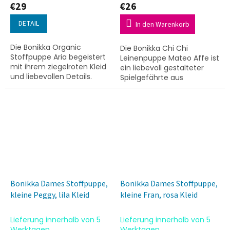
€29
€26
DETAIL
In den Warenkorb
Die Bonikka Organic
Die Bonikka Chi Chi
Stoffpuppe Aria begeistert
Leinenpuppe Mateo Affe ist
mit ihrem ziegelroten Kleid
ein liebevoll gestalteter
und liebevollen Details.
Spielgefährte aus
Diese weiche Puppe ist aus
hochwertigen Textilien. Mit
nachhaltigen Materialien
seinem charmanten
gefertigt und lädt zum...
Design in Latzhose ist er der
ideale...
Bonikka Dames Stoffpuppe,
Bonikka Dames Stoffpuppe,
kleine Peggy, lila Kleid
kleine Fran, rosa Kleid
Lieferung innerhalb von 5
Lieferung innerhalb von 5
Werktagen
Werktagen