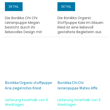
DETAIL
DETAIL
Die Bonikka Chi Chi
Die Bonikka Organic
Leinenpuppe Megan
Stoffpuppe Kaia im blauen
besticht durch ihr
Kleid ist eine liebevoll
liebevolles Design mit
gestaltete Begleiterin aus
grauem Garnhaar und
zertifizierten Bio-
einem detaillierten weißen
Materialien. Dank ihres
Kleid. Diese weiche
weichen Materials eignet
Stoffpuppe eignet sich
sie sich...
ideal...
Bonikka Organic stoffpuppe
Bonikka Chi Chi
Aria ziegelrotes Kleid
leinenpuppe Mateo Affe
Lieferung innerhalb von 5
Lieferung innerhalb von 5
Werktagen
Werktagen