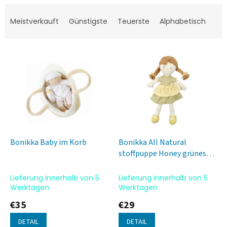
P
r
Meistverkauft
Günstigste
Teuerste
Alphabetisch
o
d
L
u
i
k
s
t
t
s
e
o
d
r
e
t
r
i
P
e
Bonikka Baby im Korb
Bonikka All Natural
r
r
stoffpuppe Honey grünes
o
u
Kleid
d
n
Lieferung innerhalb von 5
Lieferung innerhalb von 5
u
g
Werktagen
Werktagen
k
€35
€29
t
e
DETAIL
DETAIL