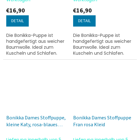
€16,90
€16,90
DETAIL
DETAIL
Die Bonikka-Puppe ist
Die Bonikka-Puppe ist
handgefertigt aus weicher
handgefertigt aus weicher
Baumwolle. Ideal zum
Baumwolle. Ideal zum
Kuscheln und Schlafen.
Kuscheln und Schlafen.
Spielen mit der Puppe
Spielen mit der Puppe
fördert die Feinmotorik und
fördert die Feinmotorik und
regt die Fantasie an.
regt die Fantasie an.
Hochwertige...
Hochwertige...
Bonikka Dames Stoffpuppe,
Bonikka Dames Stoffpuppe
kleine Katy, rosa-blaues
Fran rosa Kleid
Kleid
Lieferung innerhalb von 5
Lieferung innerhalb von 5