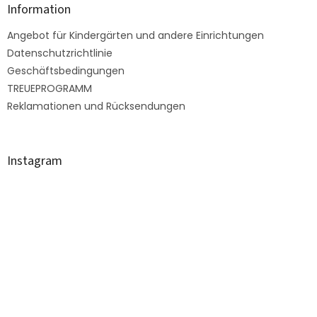
e
z
Information
m
e
e
Angebot für Kindergärten und andere Einrichtungen
i
n
l
Datenschutzrichtlinie
t
e
e
Geschäftsbedingungen
d
TREUEPROGRAMM
e
Reklamationen und Rücksendungen
r
L
i
s
Instagram
t
e