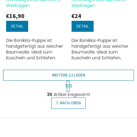
Werktagen
Werktagen
€16,90
€24
DETAIL
DETAIL
Die Bonikka-Puppe ist
Die Bonikka-Puppe ist
handgefertigt aus weicher
handgefertigt aus weicher
Baumwolle. Ideal zum
Baumwolle. Ideal zum
Kuscheln und Schlafen.
Kuscheln und Schlafen.
Spielen mit der Puppe
Spielen mit der Puppe
fördert die Feinmotorik und
fördert die Feinmotorik und
regt die Fantasie an.
WEITERE 12 LADEN
regt die Fantasie an.
Hochwertige...
Hochwertige...
P
1
3
a
S
g
35
Artikel insgesamt
t
i
e
NACH OBEN
n
u
i
e
e
r
F
r
u
e
u
n
l
ß
g