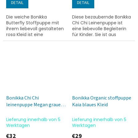
DETAIL
DETAIL
Die weiche Bonikka
Diese bezaubernde Bonikka
Butterfly Stoffpuppe mit
Chi Chi Leinenpuppe ist
ihrem liebevoll gestalteten
eine liebevolle Begleiterin
rosa Kleid ist eine
für Kinder. Sie ist aus
wunderbare Begleiterin für
hochwertigen
kleine Kinder. Dank der
Naturmaterialien gefertigt
kuscheligen Materialien
und eignet sich ideal zum
eignet sie...
Kuscheln...
Bonikka Chi Chi
Bonikka Organic stoffpuppe
leinenpuppe Megan graue
Kaia blaues Kleid
Haare
Lieferung innerhalb von 5
Lieferung innerhalb von 5
Werktagen
Werktagen
€32
€29