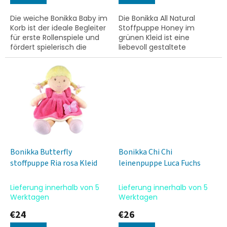
Die weiche Bonikka Baby im
Die Bonikka All Natural
Korb ist der ideale Begleiter
Stoffpuppe Honey im
für erste Rollenspiele und
grünen Kleid ist eine
fördert spielerisch die
liebevoll gestaltete
Fürsorge und Feinmotorik.
Begleiterin für Kinder. Mit
Das Set beinhaltet eine
ihrem weichen Material
liebevoll...
und dem detailreichen
Design lädt sie...
Bonikka Butterfly
Bonikka Chi Chi
stoffpuppe Ria rosa Kleid
leinenpuppe Luca Fuchs
Lieferung innerhalb von 5
Lieferung innerhalb von 5
Werktagen
Werktagen
€24
€26