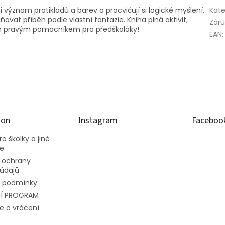
 význam protikladů a barev a procvičují si logické myšlení,
Kate
at příběh podle vlastní fantazie. Kniha plná aktivit,
Zár
ím pravým pomocníkem pro předškoláky!
EAN
:
ion
Instagram
Faceboo
o školky a jiné
ce
 ochrany
údajů
 podmínky
Í PROGRAM
e a vrácení