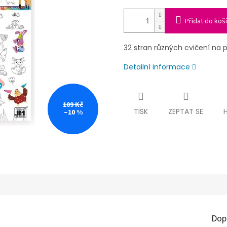
Přidat do koš
32 stran různých cvičení na pr
Detailní informace
109 Kč
TISK
ZEPTAT SE
–10 %
Dop