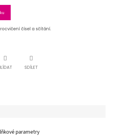
íku
ocvičení čísel a sčítání.
HLÍDAT
SDÍLET
lňkové parametry