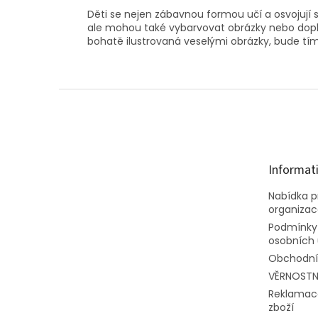
Děti se nejen zábavnou formou učí a osvojují si
ale mohou také vybarvovat obrázky nebo doplňov
bohatě ilustrovaná veselými obrázky, bude t
Z
á
p
a
t
Informat
í
Nabídka pr
organiza
Podmínky
osobních 
Obchodní
VĚRNOSTN
Reklamac
zboží