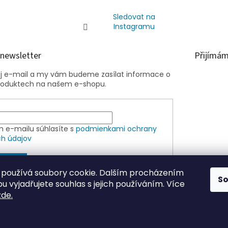
Sledovat na
Instagramu
 newsletter
Přijímám
ůj e-mail a my vám budeme zasílat informace o
roduktech na našem e-shopu.
m e-mailu súhlasíte s
podmienkami ochrany
h údajov
SIT SE
používá soubory cookie. Dalším procházením
S
 vyjadřujete souhlas s jejich používáním. Více
zde.