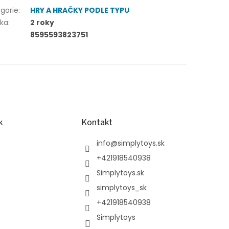
gorie
:
HRY A HRAČKY PODLE TYPU
uka
:
2 roky
8595593823751
k
Kontakt
info
@
simplytoys.sk
+421918540938
Simplytoys.sk
simplytoys_sk
+421918540938
Simplytoys