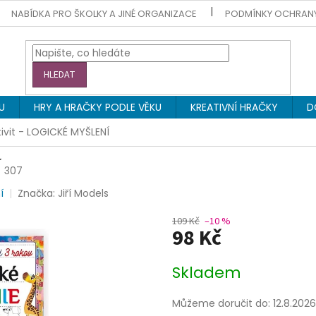
NABÍDKA PRO ŠKOLKY A JINÉ ORGANIZACE
PODMÍNKY OCHRAN
HLEDAT
U
HRY A HRAČKY PODLE VĚKU
KREATIVNÍ HRAČKY
D
tivit - LOGICKÉ MYŠLENÍ
Í
307
í
Značka:
Jiří Models
109 Kč
–10 %
98 Kč
Měrná
Skladem
cena:
Můžeme doručit do:
12.8.2026