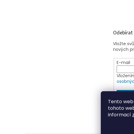
Odebírat
Vložte sv
nových p
E-mail
Vložení
osobnýc
PŘIHLÁ
Tento web 
tohoto webu
informací