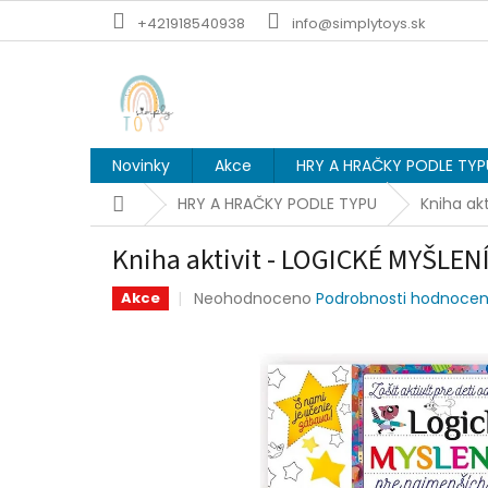
Přejít
+421918540938
info@simplytoys.sk
na
obsah
Novinky
Akce
HRY A HRAČKY PODLE TYP
Domů
HRY A HRAČKY PODLE TYPU
Kniha ak
Kniha aktivit - LOGICKÉ MYŠLEN
Průměrné
Neohodnoceno
Podrobnosti hodnocen
Akce
hodnocení
produktu
je
0,0
z
5
hvězdiček.