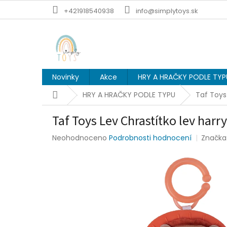
Přejít
+421918540938
info@simplytoys.sk
na
obsah
Novinky
Akce
HRY A HRAČKY PODLE TYP
Domů
HRY A HRAČKY PODLE TYPU
Taf Toys
Taf Toys Lev Chrastítko lev harry
Průměrné
Neohodnoceno
Podrobnosti hodnocení
Značka
hodnocení
produktu
je
0,0
z
5
hvězdiček.