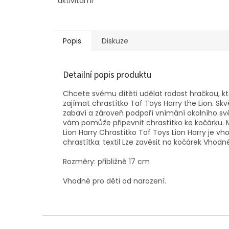
aktivitami
Popis
Diskuze
Detailní popis produktu
Chcete svému dítěti udělat radost hračkou, k
zajímat chrastítko Taf Toys Harry the Lion. Skvě
zabaví a zároveň podpoří vnímání okolního světa
vám pomůže připevnit chrastítko ke kočárku. Mů
Lion Harry Chrastítko Taf Toys Lion Harry je vh
chrastítka: textil Lze zavěsit na kočárek Vhod
Rozměry: přibližně 17 cm
Vhodné pro děti od narození.
Z