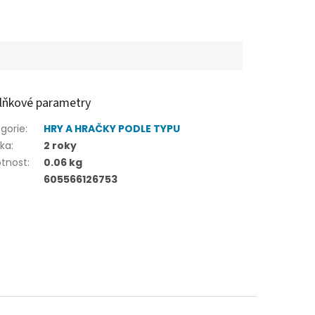
lňkové parametry
gorie
:
HRY A HRAČKY PODLE TYPU
uka
:
2 roky
tnost
:
0.06 kg
605566126753