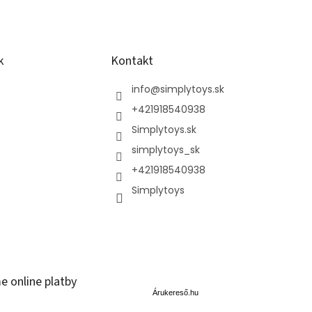
k
Kontakt
info
@
simplytoys.sk
+421918540938
Simplytoys.sk
simplytoys_sk
+421918540938
Simplytoys
Á
e online platby
r
u
Árukereső.hu
k