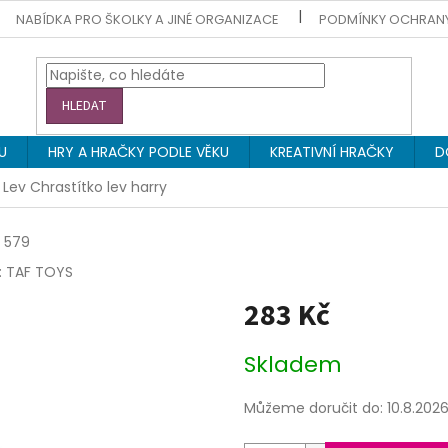
NABÍDKA PRO ŠKOLKY A JINÉ ORGANIZACE
PODMÍNKY OCHRAN
HLEDAT
U
HRY A HRAČKY PODLE VĚKU
KREATIVNÍ HRAČKY
D
 Lev Chrastítko lev harry
579
:
TAF TOYS
283 Kč
Měrná
Skladem
cena:
Můžeme doručit do:
10.8.202