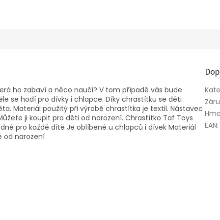
Dop
terá ho zabaví a něco naučí? V tom případě vás bude
Kate
le se hodí pro dívky i chlapce. Díky chrastítku se děti
Zár
. Materiál použitý při výrobě chrastítka je textil. Nástavec
Hmo
žete ji koupit pro děti od narození. Chrastítko Taf Toys
EAN
:
odné pro každé dítě Je oblíbené u chlapců i dívek Materiál
né od narození