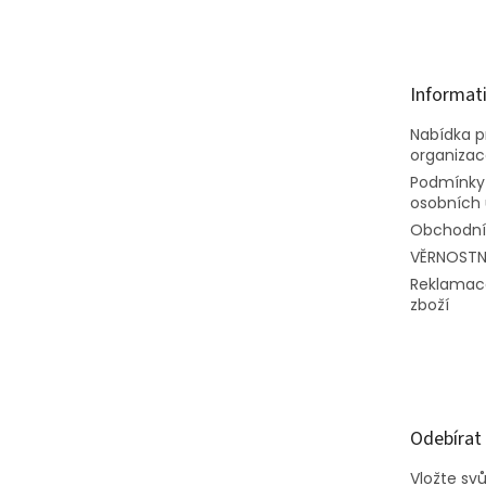
á
p
a
t
Informat
í
Nabídka pr
organiza
Podmínky
osobních 
Obchodní
VĚRNOSTN
Reklamac
zboží
Odebírat
Vložte sv