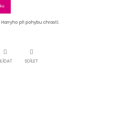
íku
Harryho při pohybu chrastí.
HLÍDAT
SDÍLET