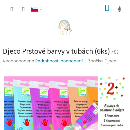
Přejít
NÁKUP
na
obsah
KOŠÍK
Djeco Prstové barvy v tubách (6ks)
453
Průměrné
Neohodnoceno
Podrobnosti hodnocení
Značka:
Djeco
hodnocení
produktu
je
0,0
z
5
hvězdiček.