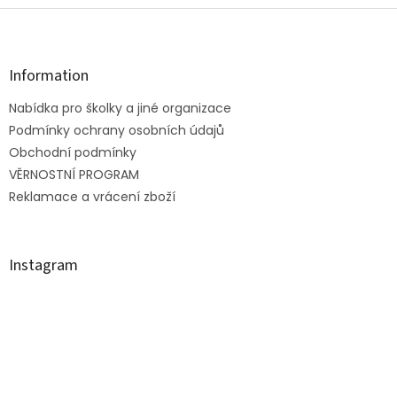
Z
á
p
a
Information
t
Nabídka pro školky a jiné organizace
í
Podmínky ochrany osobních údajů
Obchodní podmínky
VĚRNOSTNÍ PROGRAM
Reklamace a vrácení zboží
Instagram