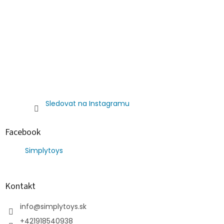
Sledovat na Instagramu
Facebook
Simplytoys
Kontakt
info
@
simplytoys.sk
+421918540938