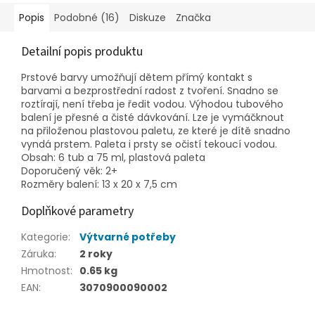
Popis
Podobné (16)
Diskuze
Značka
Detailní popis produktu
Prstové barvy umožňují dětem přímý kontakt s
barvami a bezprostřední radost z tvoření. Snadno se
roztírají, není třeba je ředit vodou. Výhodou tubového
balení je přesné a čisté dávkování. Lze je vymáčknout
na přiloženou plastovou paletu, ze které je dítě snadno
vyndá prstem. Paleta i prsty se očistí tekoucí vodou.
Obsah: 6 tub a 75 ml, plastová paleta
Doporučený věk: 2+
Rozměry balení: 13 x 20 x 7,5 cm
Doplňkové parametry
Kategorie
:
Výtvarné potřeby
Záruka
:
2 roky
Hmotnost
:
0.65 kg
EAN
:
3070900090002