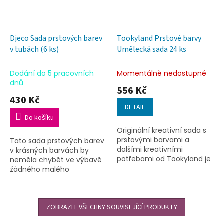
Djeco Sada prstových barev
Tookyland Prstové barvy
v tubách (6 ks)
Umělecká sada 24 ks
Dodání do 5 pracovních
Momentálně nedostupné
dnů
556 Kč
430 Kč
DETAIL
Do košíku
Originální kreativní sada s
prstovými barvami a
Tato sada prstových barev
dalšími kreativními
v krásných barvách by
potřebami od Tookyland je
neměla chybět ve výbavě
zabalena v praktickém
žádného malého
přenosném boxu. Obsahuje
začínajícího umělce. Je
oblíbené prstové barvy,
ideální pro děti, které ještě
které jsou...
neumějí uchopit štětec
nebo pastelky...
ZOBRAZIT VŠECHNY SOUVISEJÍCÍ PRODUKTY