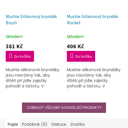
Mushie Silikonový bryndák
Mushie Silikonový bryndák
Blush
Rocket
Skladem
Skladem
381 Kč
406 Kč
Do košíku
Do košíku
Mushie silikonové bryndáky
Mushie silikonové bryndáky
jsou navrženy tak, aby
jsou navrženy tak, aby
dítěti při jídle zajistily
dítěti při jídle zajistily
pohodlí a čistotu. V
pohodlí a čistotu. V
kombinaci s dětským
kombinaci s dětským
nádobím Mushie bude pro
nádobím Mushie bude pro
vás i pro vaše děťátko
vás i pro vaše děťátko
lahůdkou a...
ZOBRAZIT VŠECHNY SOUVISEJÍCÍ PRODUKTY
lahůdkou a...
Popis
Podobné (9)
Diskuze
Značka