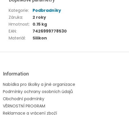
Kategorie
:
Podbradníky
Záruka
:
2 roky
Hmotnost
:
0.15 kg
EAN
:
7426999778530
Materiál
:
Silikon
Z
á
p
a
Information
t
Nabídka pro školky a jiné organizace
í
Podmínky ochrany osobních údajů
Obchodní podmínky
VĚRNOSTNÍ PROGRAM
Reklamace a vrácení zboží