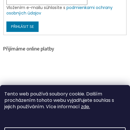
Vložením e-mailu súhlasíte s
podmienkami ochrany
osobných údajov
PŘIHLÁSIT SE
Přijímáme online platby
Á
r
u
Árukereső.hu
Tento web používá soubory cookie. Dalším
k
procházením tohoto webu vyjadřujete souhlas s
e
jejich používáním. Více informací
zde.
r
e
s
ő