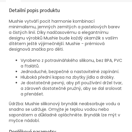
Detailní popis produktu
Mushie vytváří pocit harmonie kombinací
minimalismu, jemných zemitých a pastelových barev
a čistých linií. Díky nadčasovému a elegantnímu
designu výrobků Mushie bude každý okamžik s vaším
dítětem ještě výjimečnější. Mushie - prémiová
designová značka pro děti.
Vyrobeno z potravinářského silikonu, bez BPA, PVC
a ftalátů.
Jednoduché, bezpečné a nastavitelné zapínání.
Hluboká přední kapsa na zbytky jídla a drobky.
Je dostatečně pevný, aby při používání držel tvar,
a zároveň dostatečně pružný, aby se dal srolovat
a přenášet.
Údržba: Mushie silikonový bryndák neabsorbuje vodu a
snadno se udržuje. Omyjte je teplou vodou nebo
saponátem a důkladně opláchněte. Bryndák lze mýt v
myčce nádobí.
Doplňkové parametry