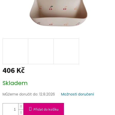
406 Kč
Měrná
Skladem
cena:
Můžeme doručit do:
12.8.2026
Možnosti doručení
Přidat do košíku