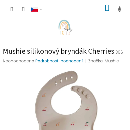
Přejít
NÁKUP
na
obsah
KOŠÍK
Mushie silikonový bryndák Cherries
366
Průměrné
Neohodnoceno
Podrobnosti hodnocení
Značka:
Mushie
hodnocení
produktu
je
0,0
z
5
hvězdiček.