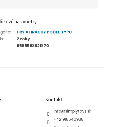
lňkové parametry
gorie
:
HRY A HRAČKY PODLE TYPU
uka
:
2 roky
8595593821870
k
Kontakt
info
@
simplytoys.sk
+421918540938