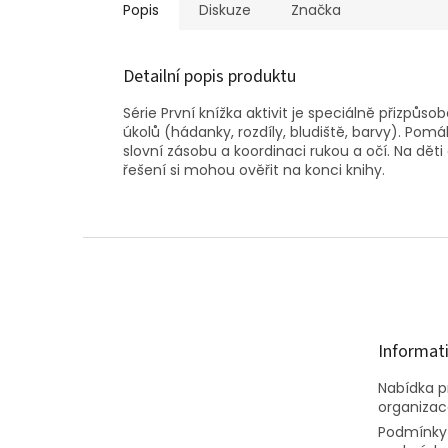
Popis
Diskuze
Značka
Detailní popis produktu
Série První knížka aktivit je speciálně přizp
úkolů (hádanky, rozdíly, bludiště, barvy). Po
slovní zásobu a koordinaci rukou a očí. Na děti
řešení si mohou ověřit na konci knihy.
Z
á
p
a
t
Informat
í
Nabídka pr
organiza
Podmínky