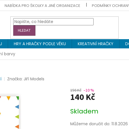
NABÍDKA PRO ŠKOLKY A JINÉ ORGANIZACE
PODMÍNKY OCHRAN
HLEDAT
U
HRY A HRAČKY PODLE VĚKU
KREATIVNÍ HRAČKY
D
ní barvy
í
Značka:
Jiří Models
156 Kč
–10 %
140 Kč
Měrná
Skladem
cena:
Můžeme doručit do:
11.8.2026