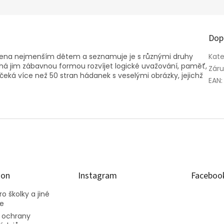
Dop
ůsobena nejmenším dětem a seznamuje je s různými druhy
Kate
máhá jim zábavnou formou rozvíjet logické uvažování, paměť,
Zár
 čeká více než 50 stran hádanek s veselými obrázky, jejichž
EAN
:
ion
Instagram
Faceboo
o školky a jiné
ce
 ochrany