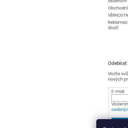
osobních 
Obchodní
VĚRNOSTN
Reklamac
zboží
Odebírat
Vložte sv
nových p
E-mail
Vložení
osobnýc
PŘIHLÁ