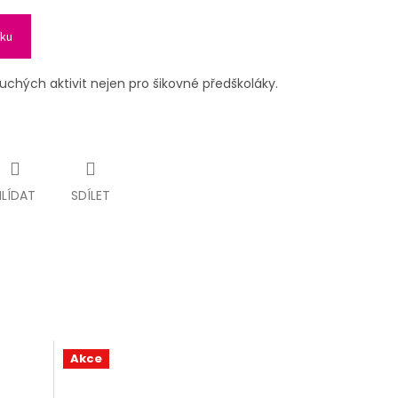
íku
chých aktivit nejen pro šikovné předškoláky.
HLÍDAT
SDÍLET
Akce