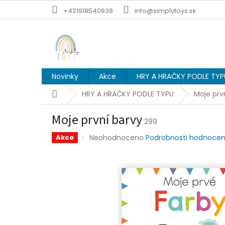
Přejít
+421918540938
info@simplytoys.sk
na
obsah
Novinky
Akce
HRY A HRAČKY PODLE TYP
Domů
HRY A HRAČKY PODLE TYPU
Moje prv
Moje první barvy
299
Průměrné
Neohodnoceno
Podrobnosti hodnocen
Akce
hodnocení
produktu
je
0,0
z
5
hvězdiček.