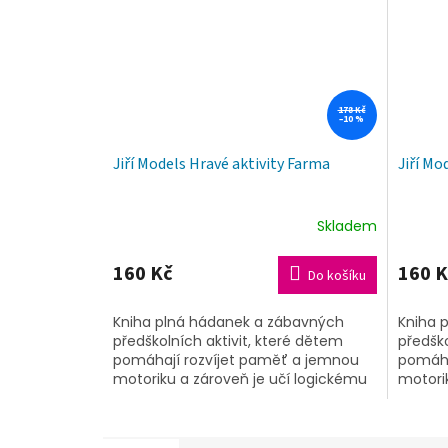
178 Kč
–10 %
Jiří Models Hravé aktivity Farma
Jiří Mo
Skladem
160 Kč
160 K
Do košíku
Kniha plná hádanek a zábavných
Kniha 
předškolních aktivit, které dětem
předško
pomáhají rozvíjet paměť a jemnou
pomáha
motoriku a zároveň je učí logickému
motori
uvažování. Kromě toho je v celém
uvažová
titulu...