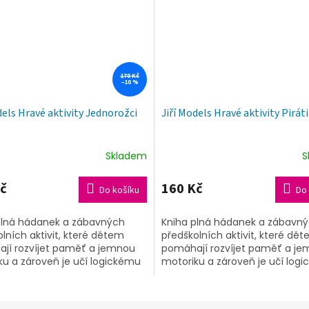
178 Kč
–10 %
dels Hravé aktivity Jednorožci
Jiří Models Hravé aktivity Piráti
Skladem
S
č
160 Kč
Do košíku
Do 
plná hádanek a zábavných
Kniha plná hádanek a zábavn
lních aktivit, které dětem
předškolních aktivit, které dě
jí rozvíjet paměť a jemnou
pomáhají rozvíjet paměť a j
ku a zároveň je učí logickému
motoriku a zároveň je učí log
ní. Navíc je v celém titulu...
uvažování. Kromě toho je v c
titulu...