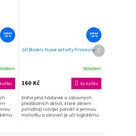
178 Kč
178 Kč
–10 %
–10 %
Další
Jiří Models Hravé aktivity Princezny
produkt
kladem
Skladem
160 Kč
košíku
Do košíku
ých
Kniha plná hádanek a zábavných
tem
předškolních aktivit, které dětem
emnou
pomáhají rozvíjet paměť a jemnou
ickému
motoriku a zároveň je učí logickému
elém
uvažování. Navíc je v celém titulu...