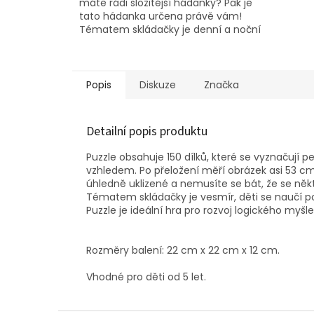
máte rádi složitější hádanky? Pak je
tato hádanka určena právě vám!
Tématem skládačky je denní a noční
život v lese, najdete v ní až 10 druhů...
Popis
Diskuze
Značka
Detailní popis produktu
Puzzle obsahuje 150 dílků, které se vyznačují
vzhledem. Po přeložení měří obrázek asi 53 cm. 
úhledně uklizené a nemusíte se bát, že se někte
Tématem skládačky je vesmír, děti se naučí p
Puzzle je ideální hra pro rozvoj logického myšlen
Rozměry balení: 22 cm x 22 cm x 12 cm.
Vhodné pro děti od 5 let.