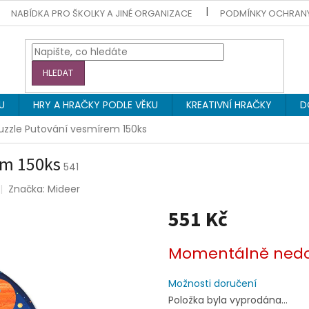
NABÍDKA PRO ŠKOLKY A JINÉ ORGANIZACE
PODMÍNKY OCHRAN
HLEDAT
U
HRY A HRAČKY PODLE VĚKU
KREATIVNÍ HRAČKY
D
uzzle Putování vesmírem 150ks
em 150ks
541
Značka:
Mideer
551 Kč
Měrná
Momentálně ned
cena:
Možnosti doručení
Položka byla vyprodána…