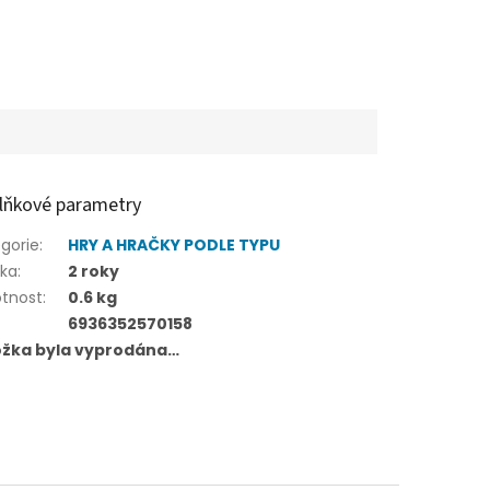
lňkové parametry
gorie
:
HRY A HRAČKY PODLE TYPU
uka
:
2 roky
tnost
:
0.6 kg
6936352570158
ožka byla vyprodána…