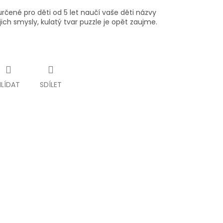
rčené pro děti od 5 let naučí vaše děti názvy
ejich smysly, kulatý tvar puzzle je opět zaujme.
HLÍDAT
SDÍLET