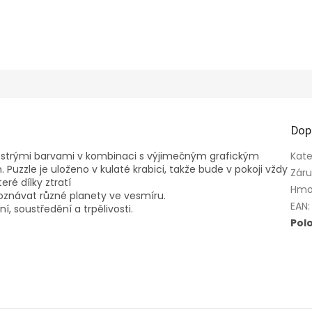
Dop
 pestrými barvami v kombinaci s výjimečným grafickým
Kate
Puzzle je uloženo v kulaté krabici, takže bude v pokoji vždy
Zár
ré dílky ztratí
Hmo
oznávat různé planety ve vesmíru.
EAN
:
í, soustředění a trpělivosti.
Pol