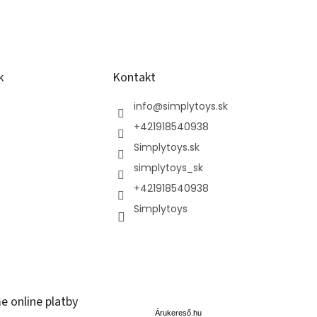
k
Kontakt
info
@
simplytoys.sk
+421918540938
Simplytoys.sk
simplytoys_sk
+421918540938
Simplytoys
Á
e online platby
r
u
Árukereső.hu