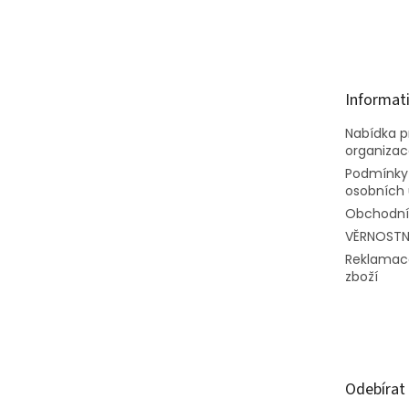
Z
á
p
a
t
Informat
í
Nabídka pr
organiza
Podmínky
osobních 
Obchodní
VĚRNOSTN
Reklamac
zboží
Odebírat