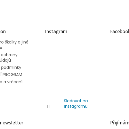
ion
Instagram
Faceboo
o školky a jiné
ce
 ochrany
údajů
 podmínky
Í PROGRAM
e a vrácení
Sledovat na
Instagramu
 newsletter
Přijímám