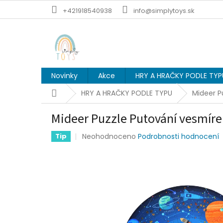
Přejít
+421918540938
info@simplytoys.sk
na
obsah
Novinky
Akce
HRY A HRAČKY PODLE TYP
Domů
HRY A HRAČKY PODLE TYPU
Mideer P
Mideer Puzzle Putování vesmír
Průměrné
Neohodnoceno
Podrobnosti hodnocení
Tip
hodnocení
produktu
je
0,0
z
5
hvězdiček.