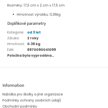
Rozměry:
17,5 cm x 2 cm x 17,5 cm
Hmotnost výrobku:
0,36
kg
Doplňkové parametry
Kategorie
:
od 3 let
Záruka
:
2 roky
Hmotnost
:
0.36 kg
EAN
:
6970090041099
Položka byla vyprodána…
Z
á
p
a
Information
t
Nabídka pro školky a jiné organizace
í
Podmínky ochrany osobních údajů
Obchodní podmínky