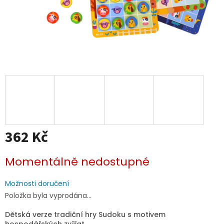
362 Kč
Měrná
Momentálně nedostupné
cena:
Možnosti doručení
Položka byla vyprodána…
Dětská verze tradiční hry Sudoku s motivem