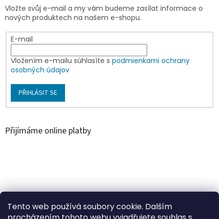
Vložte svůj e-mail a my vám budeme zasílat informace o
nových produktech na našem e-shopu.
E-mail
Vložením e-mailu súhlasíte s
podmienkami ochrany
osobných údajov
PŘIHLÁSIT SE
Přijímáme online platby
Á
r
u
Árukereső.hu
Tento web používá soubory cookie. Dalším
k
procházením tohoto webu vyjadřujete souhlas s