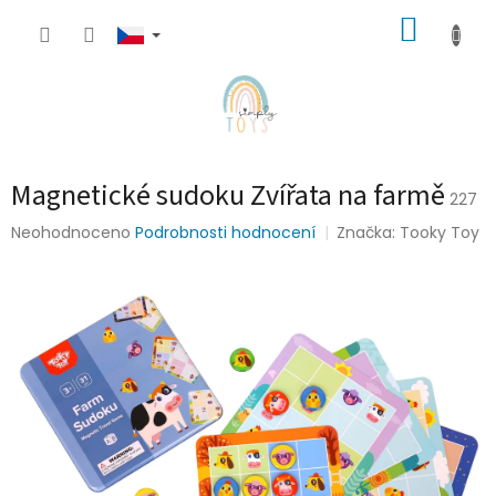
Přejít
NÁKUP
na
obsah
KOŠÍK
Magnetické sudoku Zvířata na farmě
227
Průměrné
Neohodnoceno
Podrobnosti hodnocení
Značka:
Tooky Toy
hodnocení
produktu
je
0,0
z
5
hvězdiček.