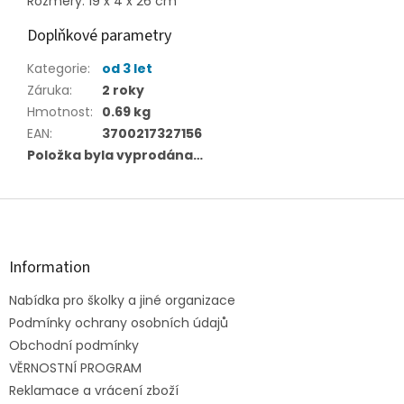
Rozměry: 19 x 4 x 26 cm
Doplňkové parametry
Kategorie
:
od 3 let
Záruka
:
2 roky
Hmotnost
:
0.69 kg
EAN
:
3700217327156
Položka byla vyprodána…
Z
á
p
a
Information
t
Nabídka pro školky a jiné organizace
í
Podmínky ochrany osobních údajů
Obchodní podmínky
VĚRNOSTNÍ PROGRAM
Reklamace a vrácení zboží