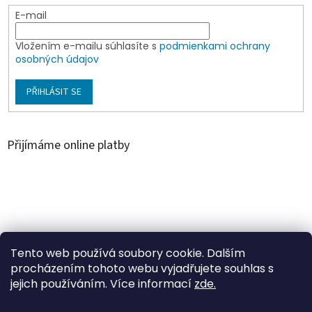
E-mail
Vložením e-mailu súhlasíte s
podmienkami ochrany
osobných údajov
PŘIHLÁSIT SE
Přijímáme online platby
Á
r
u
Árukereső.hu
Tento web používá soubory cookie. Dalším
k
procházením tohoto webu vyjadřujete souhlas s
e
jejich používáním. Více informací
zde.
r
e