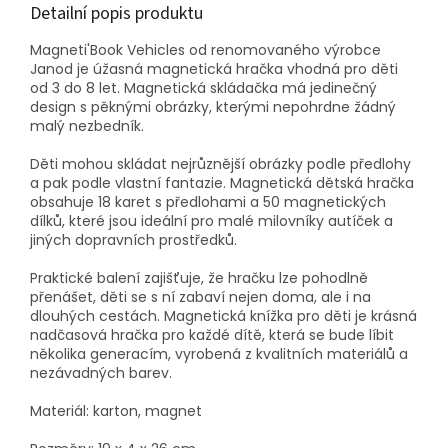
Detailní popis produktu
Magneti'Book Vehicles od renomovaného výrobce
Janod je úžasná magnetická hračka vhodná pro děti
od 3 do 8 let. Magnetická skládačka má jedinečný
design s pěknými obrázky, kterými nepohrdne žádný
malý nezbedník.
Děti mohou skládat nejrůznější obrázky podle předlohy
a pak podle vlastní fantazie. Magnetická dětská hračka
obsahuje 18 karet s předlohami a 50 magnetických
dílků, které jsou ideální pro malé milovníky autíček a
jiných dopravních prostředků.
Praktické balení zajišťuje, že hračku lze pohodlně
přenášet, děti se s ní zabaví nejen doma, ale i na
dlouhých cestách. Magnetická knížka pro děti je krásná
nadčasová hračka pro každé dítě, která se bude líbit
několika generacím, vyrobená z kvalitních materiálů a
nezávadných barev.
Materiál: karton, magnet