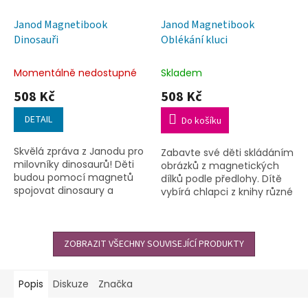
Janod Magnetibook
Janod Magnetibook
Dinosauři
Oblékání kluci
Momentálně nedostupné
Skladem
508 Kč
508 Kč
DETAIL
Do košíku
Skvělá zpráva z Janodu pro
Zabavte své děti skládáním
milovníky dinosaurů! Děti
obrázků z magnetických
budou pomocí magnetů
dílků podle předlohy. Dítě
spojovat dinosaury a
vybírá chlapci z knihy různé
zároveň se něco
oblečení, nejprve podle
zajímavého naučí.
předlohy a pak podle
vlastní fantazie.
ZOBRAZIT VŠECHNY SOUVISEJÍCÍ PRODUKTY
Popis
Diskuze
Značka