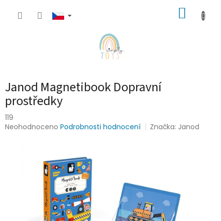
Přejít
NÁKUP
na
obsah
KOŠÍK
Janod Magnetibook Dopravní
prostředky
119
Průměrné
Neohodnoceno
Podrobnosti hodnocení
Značka:
Janod
hodnocení
produktu
je
0,0
z
5
hvězdiček.