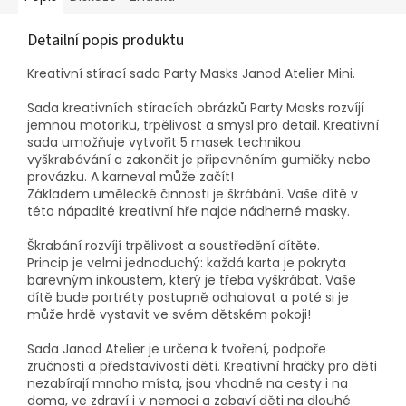
Detailní popis produktu
Kreativní stírací sada Party Masks Janod Atelier Mini.
Sada kreativních stíracích obrázků Party Masks rozvíjí
jemnou motoriku, trpělivost a smysl pro detail. Kreativní
sada umožňuje vytvořit 5 masek technikou
vyškrabávání a zakončit je připevněním gumičky nebo
provázku. A karneval může začít!
Základem umělecké činnosti je škrábání. Vaše dítě v
této nápadité kreativní hře najde nádherné masky.
Škrabání rozvíjí trpělivost a soustředění dítěte.
Princip je velmi jednoduchý: každá karta je pokryta
barevným inkoustem, který je třeba vyškrábat. Vaše
dítě bude portréty postupně odhalovat a poté si je
může hrdě vystavit ve svém dětském pokoji!
Sada Janod Atelier je určena k tvoření, podpoře
zručnosti a představivosti dětí. Kreativní hračky pro děti
nezabírají mnoho místa, jsou vhodné na cesty i na
doma, ve zdraví i v nemoci a zabaví děti na dlouhé