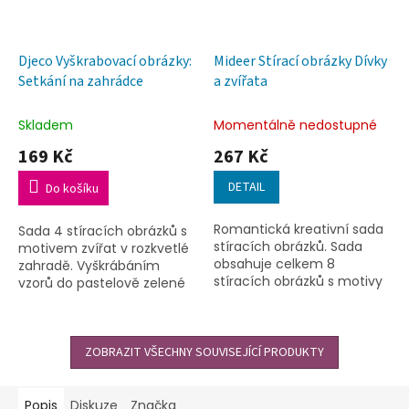
Djeco Vyškrabovací obrázky:
Mideer Stírací obrázky Dívky
Setkání na zahrádce
a zvířata
Skladem
Momentálně nedostupné
169 Kč
267 Kč
DETAIL
Do košíku
Romantická kreativní sada
Sada 4 stíracích obrázků s
stíracích obrázků. Sada
motivem zvířat v rozkvetlé
obsahuje celkem 8
zahradě. Vyškrábáním
stíracích obrázků s motivy
vzorů do pastelově zelené
zvířat a dívek a také stírací
neprůhledné vrstvy se
pero.
odhalí krásné barvy.
ZOBRAZIT VŠECHNY SOUVISEJÍCÍ PRODUKTY
Popis
Diskuze
Značka