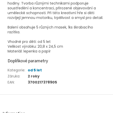
hodiny. Tvorba různými technikami podporuje
soustředění a koncentraci, přirozené objevování a
umělecké schopnosti. Při této kreativní hře si děti
rozvíjejí jemnou motoriku, trpělivost a smysl pro detail.
Balení obsahuje 5 různých masek, 1ks škrabacího
razítka.
Vhodné pro děti: od 5 let
Velikost výrobku: 20,8 x 24,5 cm
Materiál: lepenka a papír
Doplňkové parametry
Kategorie
:
od 5 let
Záruka
:
2 roky
EAN
:
3700217378905
Z
á
p