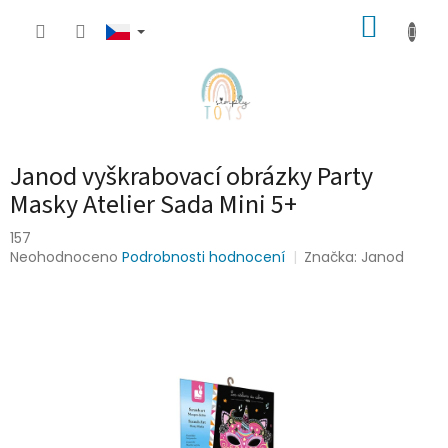
Přejít
NÁKUP
na
obsah
KOŠÍK
Janod vyškrabovací obrázky Party
Masky Atelier Sada Mini 5+
157
Průměrné
Neohodnoceno
Podrobnosti hodnocení
Značka:
Janod
hodnocení
produktu
je
0,0
z
5
hvězdiček.