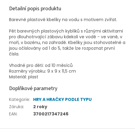
Detailní popis produktu
Barevné plastové kbelíky na vodu s motivem zvířat.
Pět barevných plastových kyblíků s různými aktivitami
pro dlouhotrvající zábavu kdekoli ve vodě - ve vaně, v
moři, v bazénu, na zahradě. Kbelíky jsou stohovatelné a
jsou očíslovány od 1 do 5, takže lze rozpoznat první
čísla.
Vhodné pro děti: od 10 měsíců
Rozměry výrobku: 9 x 9 x 11,5 cm
Materiál: plast
Doplňkové parametry
Kategorie
:
HRY A HRAČKY PODLE TYPU
Záruka
:
2 roky
EAN
:
3700217347246
Z