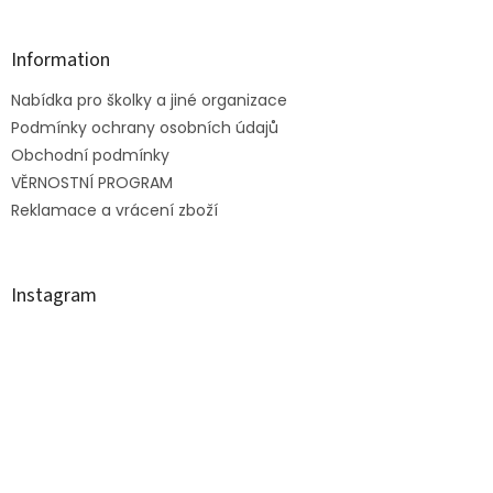
á
p
a
Information
t
Nabídka pro školky a jiné organizace
í
Podmínky ochrany osobních údajů
Obchodní podmínky
VĚRNOSTNÍ PROGRAM
Reklamace a vrácení zboží
Instagram