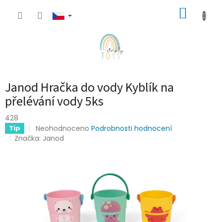
Přejít
NÁKUP
na
obsah
KOŠÍK
Janod Hračka do vody Kyblík na
přelévání vody 5ks
428
Průměrné
Neohodnoceno
Podrobnosti hodnocení
Tip
hodnocení
Značka:
Janod
produktu
je
0,0
z
5
hvězdiček.