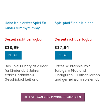
Haba Mein erstes Spiel für
Spielpfad für die Kleinen
Kinder Yummy Yummy
Brumík SK CZ Version
Derzeit nicht verfügbar
Derzeit nicht verfügbar
€18,99
€17,94
DETAIL
DETAIL
Das Spiel Hungry as a Bear
Erstes Würfelspiel mit
für Kinder ab 2 Jahren
farbigem Pfad und
stärkt Gedächtnis,
Tierfiguren — Farben lernen
Geschicklichkeit und
und gemeinsam spielen ab
Sprachfähigkeit und ist für 1
2,5 Jahren Spielpfad für die
bis 3 Spieler konzipiert.
Kleinen ist ein erstes
Würfelspiel von Djeco aus
ALLE VERWANDTEN PRODUKTE ANZEIGEN
der...