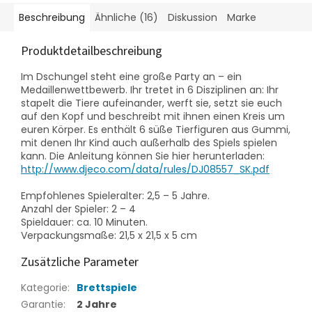
Beschreibung
Ähnliche (16)
Diskussion
Marke
Produktdetailbeschreibung
Im Dschungel steht eine große Party an – ein
Medaillenwettbewerb. Ihr tretet in 6 Disziplinen an: Ihr
stapelt die Tiere aufeinander, werft sie, setzt sie euch
auf den Kopf und beschreibt mit ihnen einen Kreis um
euren Körper. Es enthält 6 süße Tierfiguren aus Gummi,
mit denen Ihr Kind auch außerhalb des Spiels spielen
kann. Die Anleitung können Sie hier herunterladen:
http://www.djeco.com/data/rules/DJ08557_SK.pdf
Empfohlenes Spieleralter: 2,5 – 5 Jahre.
Anzahl der Spieler: 2 – 4
Spieldauer: ca. 10 Minuten.
Verpackungsmaße: 21,5 x 21,5 x 5 cm
Zusätzliche Parameter
Kategorie
:
Brettspiele
Garantie
:
2 Jahre