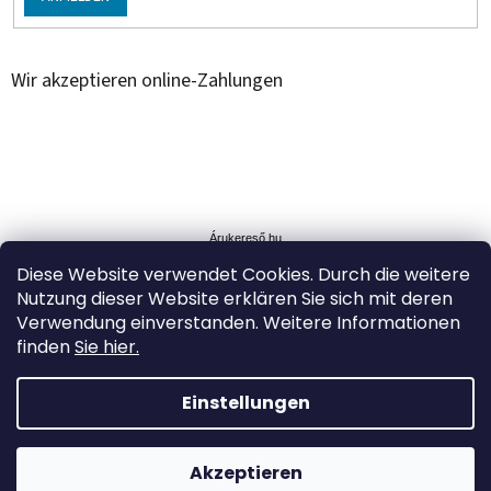
Wir akzeptieren online-Zahlungen
Á
r
u
Árukereső.hu
k
Diese Website verwendet Cookies. Durch die weitere
e
Nutzung dieser Website erklären Sie sich mit deren
r
Verwendung einverstanden. Weitere Informationen
e
s
finden
Sie hier.
ő
Einstellungen
Erstellt von Shoptet
RABATT bis zu -35% auf ausgewählte Produkte. Kostenloser
Akzeptieren
Copyright 2026
Simplytoys
. Alle Rechte vorbehalten.
Versand ab 99 €.