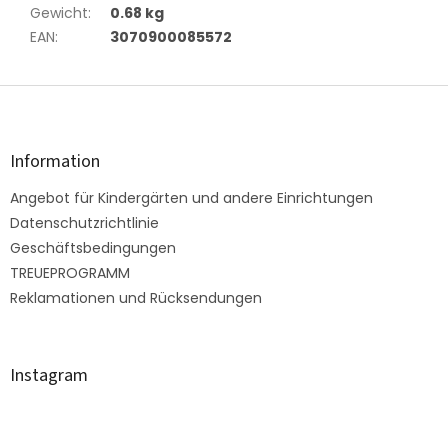
Gewicht
:
0.68 kg
EAN
:
3070900085572
F
u
ß
z
Information
e
Angebot für Kindergärten und andere Einrichtungen
i
l
Datenschutzrichtlinie
e
Geschäftsbedingungen
TREUEPROGRAMM
Reklamationen und Rücksendungen
Instagram