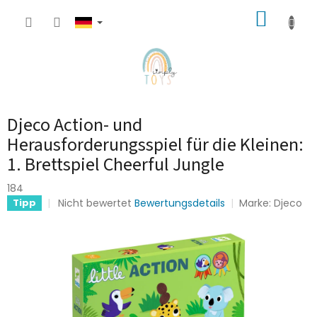
Zum
WARE
Inhalt
springen
Djeco Action- und
Herausforderungsspiel für die Kleinen:
1. Brettspiel Cheerful Jungle
184
Die
Nicht bewertet
Bewertungsdetails
Marke:
Djeco
Tipp
durchschnittliche
Produktbewertung
ist
0,0
von
5
Sternen.