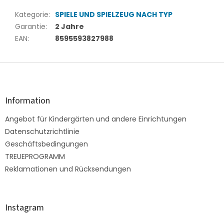
Kategorie
:
SPIELE UND SPIELZEUG NACH TYP
Garantie
:
2 Jahre
EAN
:
8595593827988
F
u
ß
z
Information
e
Angebot für Kindergärten und andere Einrichtungen
i
l
Datenschutzrichtlinie
e
Geschäftsbedingungen
TREUEPROGRAMM
Reklamationen und Rücksendungen
Instagram