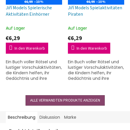
€6,99
–10 %
€6,99
–10 %
Jiří Models Spielerische
Jiří Models Spielaktivitäten
Aktivitäten Einhörner
Piraten
Auf Lager
Auf Lager
€6,29
€6,29
In den Warenkorb
In den Warenkorb
Ein Buch voller Rätsel und
Ein Buch voller Rätsel und
lustiger Vorschulaktivitäten,
lustiger Vorschulaktivitäten,
die Kindern helfen, ihr
die Kindern helfen, ihr
Gedächtnis und ihre
Gedächtnis und ihre
Feinmotorik zu entwickeln
Feinmotorik zu entwickeln
und gleichzeitig logisches
und gleichzeitig logisches
Denken zu erlernen....
Denken zu erlernen....
ALLE VERWANDTEN PRODUKTE ANZEIGEN
Beschreibung
Diskussion
Marke