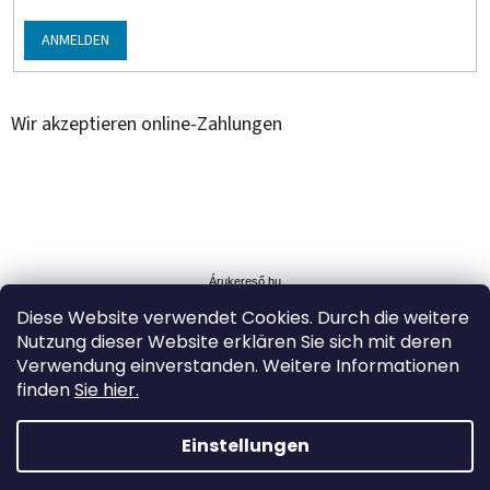
ANMELDEN
Wir akzeptieren online-Zahlungen
Á
r
u
Árukereső.hu
k
Diese Website verwendet Cookies. Durch die weitere
e
Nutzung dieser Website erklären Sie sich mit deren
r
Verwendung einverstanden. Weitere Informationen
e
s
finden
Sie hier.
ő
Einstellungen
Erstellt von Shoptet