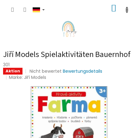
Zum
WARE
Inhalt
springen
Jiří Models Spielaktivitäten Bauernhof
301
Die
Nicht bewertet
Bewertungsdetails
Aktion
durchschnittliche
Marke:
Jiří Models
Produktbewertung
ist
0,0
von
5
Sternen.