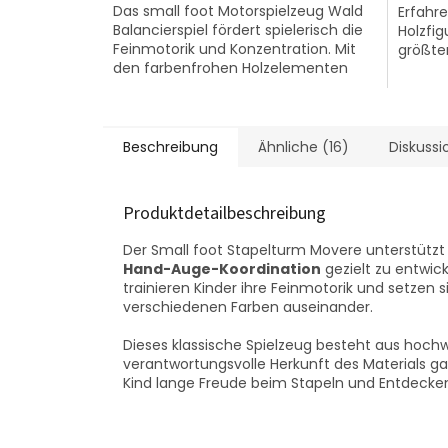
Das small foot Motorspielzeug Wald
Erfahre
Balancierspiel fördert spielerisch die
Holzfig
Feinmotorik und Konzentration. Mit
größten
den farbenfrohen Holzelementen
können Kinder ihre Geschicklichkeit...
Beschreibung
Ähnliche (16)
Diskussi
Produktdetailbeschreibung
Der Small foot Stapelturm Movere unterstützt K
Hand-Auge-Koordination
gezielt zu entwic
trainieren Kinder ihre Feinmotorik und setzen 
verschiedenen Farben auseinander.
Dieses klassische Spielzeug besteht aus hoch
verantwortungsvolle Herkunft des Materials gara
Kind lange Freude beim Stapeln und Entdecke