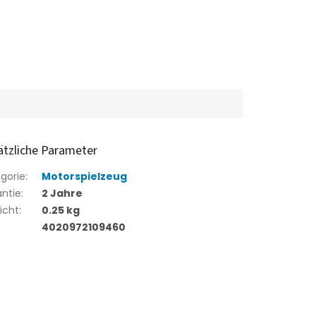
ätzliche Parameter
gorie
:
Motorspielzeug
ntie
:
2 Jahre
icht
:
0.25 kg
4020972109460