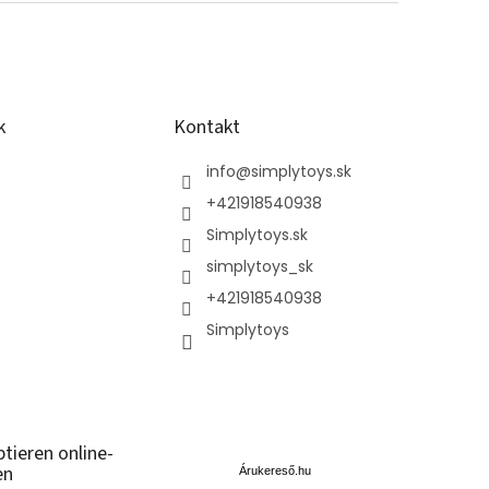
k
Kontakt
info
@
simplytoys.sk
+421918540938
Simplytoys.sk
simplytoys_sk
+421918540938
Simplytoys
Á
ptieren online-
r
en
u
Árukereső.hu