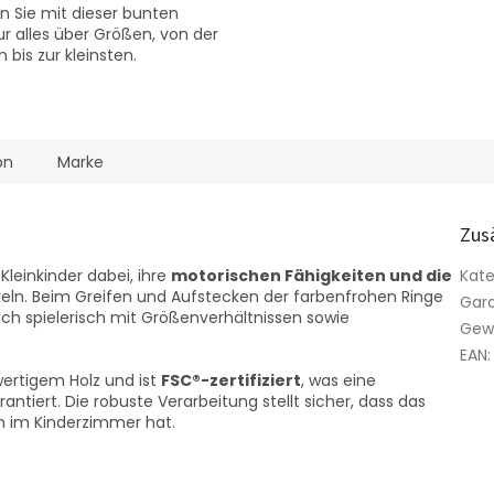
n Sie mit dieser bunten
ur alles über Größen, von der
 bis zur kleinsten.
on
Marke
Zus
leinkinder dabei, ihre
motorischen Fähigkeiten und die
Kate
keln. Beim Greifen und Aufstecken der farbenfrohen Ringe
Gara
sich spielerisch mit Größenverhältnissen sowie
Gew
EAN
:
wertigem Holz und ist
FSC®-zertifiziert
, was eine
ntiert. Die robuste Verarbeitung stellt sicher, dass das
n im Kinderzimmer hat.