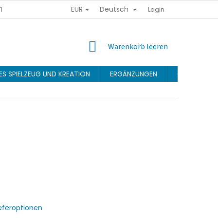
EUR
Deutsch
ENSCHUTZRICHTLINIE
GESCHÄFTSBEDINGUNGEN
Login
TREUEPRO
WARENKORB
Warenkorb leeren
ES SPIELZEUG UND KREATION
ERGÄNZUNGEN
Geschäftsb
ieferoptionen