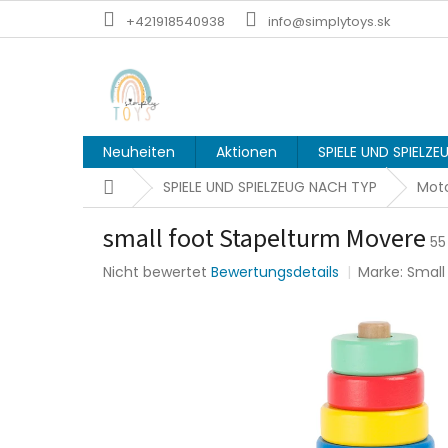
Zum
+421918540938
info@simplytoys.sk
Inhalt
springen
Neuheiten
Aktionen
SPIELE UND SPIELZ
Startseite
SPIELE UND SPIELZEUG NACH TYP
Moto
small foot Stapelturm Movere
55
Die
Nicht bewertet
Bewertungsdetails
Marke:
Small
durchschnittliche
Produktbewertung
ist
0,0
von
5
Sternen.