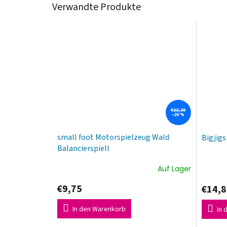
Verwandte Produkte
€12,20
–20 %
small foot Motorspielzeug Wald
Bigjig
Balancierspiell
Auf Lager
€9,75
€14,8
In den Warenkorb
In 