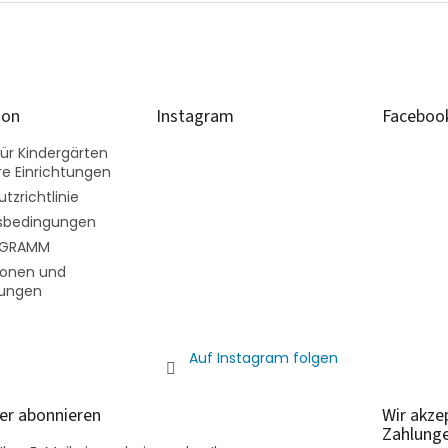
ion
Instagram
Faceboo
ür Kindergärten
e Einrichtungen
tzrichtlinie
sbedingungen
OGRAMM
ionen und
ungen
Auf Instagram folgen
er abonnieren
Wir akze
Zahlung