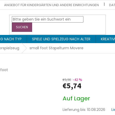
ANGEBOT FÜR KINDERGÄRTEN UND ANDERE EINRICHTUNGEN
DAT
SUCHEN
EUG NACH TYP
SPIELE UND SPIELZEUG NACH ALTER
KREATIV
rspielzeug
small foot Stapelturm Movere
 foot
€9,90
–42 %
€5,74
Verkaufspreis:
Auf Lager
Lieferung bis:
10.08.2026
L